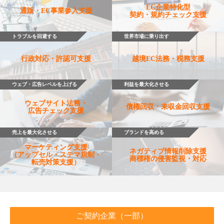
EC企業特化型
通販・EC事業参入支援
契約・規約チェック支援
トラブルを回避する
世界市場に乗り出す
行政対応・許認可支援
越境EC法務・税務支援
ウェブ・広告レベルを上げる
利益を最大化させる
ウェブサイト法務・
債権回収・未収金回収支援
広告チェック支援
売上を最大化させる
ブランドを高める
マーケティング支援
ネガティブ情報削除支援
（アップセル・ステマ規制・
商標権の侵害監視・対応
転売対策支援）
ご契約企業（一部）