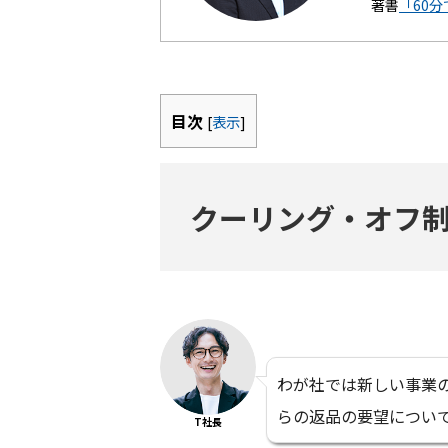
著書
「60
目次
[
表示
]
クーリング・オフ
わが社では新しい事業の
らの返品の要望につい
T社長