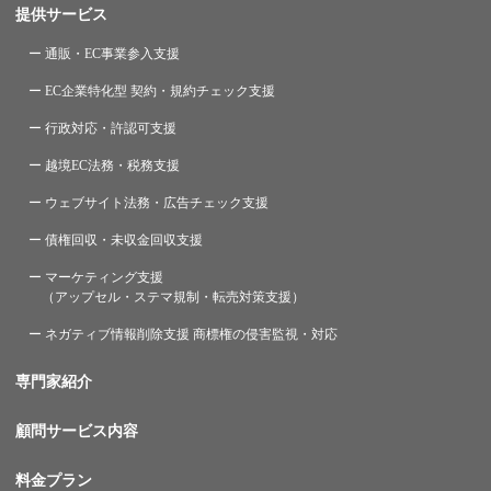
提供サービス
ー 通販・EC事業参入支援
ー EC企業特化型 契約・規約チェック支援
ー 行政対応・許認可支援
ー 越境EC法務・税務支援
ー ウェブサイト法務・広告チェック支援
ー 債権回収・未収金回収支援
ー マーケティング支援
（アップセル・ステマ規制・転売対策支援）
ー ネガティブ情報削除支援 商標権の侵害監視・対応
専門家紹介
顧問サービス内容
料金プラン