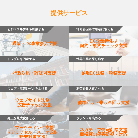
提供サービス
ビジネスモデルを転換する
守りを固めて果敢に攻める
EC企業特化型
通販・EC事業参入支援
契約・規約チェック支援
トラブルを回避する
世界市場に乗り出す
行政対応・許認可支援
越境EC法務・税務支援
ウェブ・広告レベルを上げる
利益を最大化させる
ウェブサイト法務・
債権回収・未収金回収支援
広告チェック支援
売上を最大化させる
ブランドを高める
マーケティング支援
ネガティブ情報削除支援
（アップセル・ステマ規制・
商標権の侵害監視・対応
転売対策支援）